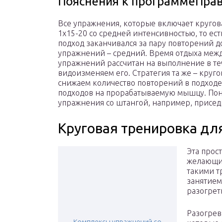
Пояснения к программеПра
Все упражнения, которые включает круго
1х15-20 со средней интенсивностью, то ест
подход заканчивался за пару повторений д
упражнений – средний. Время отдыха межд
упражнений рассчитан на выполнение в те
видоизменяем его. Стратегия та же – круг
снижаем количество повторений в подходе 
подходов на прорабатываемую мышцу. Пон
упражнения со штангой, например, присед
Круговая тренировка дл
Эта прос
желающих
такими т
занятием
разогрет
Разогрев