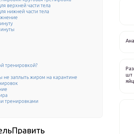
ля верхней части тела
ля нижней части тела
ажнение
минуту
минуты
Ана
ой тренировкой?
Раз
шт 
бы не заплыть жиром на карантине
яй
нировок
ние
ира
ыми тренировками
дельПравить