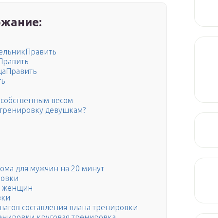
жание:
дельникПравить
Править
цаПравить
ть
 собственным весом
 тренировку девушкам?
ома для мужчин на 20 минут
ровки
я женщин
вки
 шагов составления плана тренировки
ренировки круговая тренировка