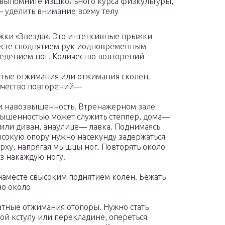
выпомните изшкольного курса физкультуры,
 уделить внимание всему телу
ки «Звезда». Это интенсивные прыжки
сте споднятием рук иодновременным
едением ног. Количество повторений—
тые отжимания или отжимания сколен.
ичество повторений—
 навозвышенность. Втренажерном зале
ышенностью может служить степпер, дома—
 или диван, анаулице— лавка. Поднимаясь
сокую опору нужно насекунду задержаться
рху, напрягая мышцы ног. Повторять около
з накаждую ногу.
наместе свысоким поднятием колен. Бежать
о около
тные отжимания отопоры. Нужно стать
ой кстулу или перекладине, опереться