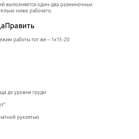
ий выполняется один-два разминочных
тельно ниже рабочего.
даПравить
жим работы тот же – 1х15-20
ща до уровня груди
от”
анатной рукоятью