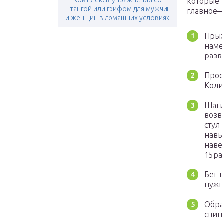
Комплексы упражнений со
которые 
штангой или грифом для мужчин
главное—
и женщин в домашних условиях
Прыж
наме
разв
Прос
Кол
Шаги
возв
стул
навы
наве
15ра
Бег 
нужн
Обра
спин