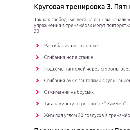
Круговая тренировка 3. Пят
Так как свободные веса на данном начальн
упражнения в тренажёрах могут повторятьс
20
Разгибания ног в станке
Сгибания ног в станке
Подъёмы гантелей через стороны вве
Сгибания рук с гантелями с супинаци
Отжимания на брусьях
Тяга к животу в тренажёре ” Хаммер”
Жим под углом 30 градусов в тренажё