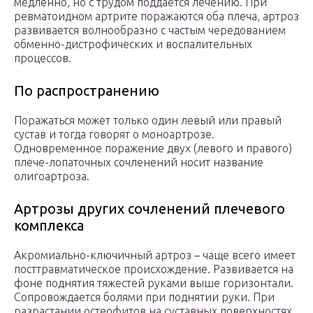
медленно, но с трудом поддается лечению. При
ревматоидном артрите поражаются оба плеча, артроз
развивается волнообразно с частым чередованием
обменно-дистрофических и воспалительных
процессов.
По распространению
Поражаться может только один левый или правый
сустав и тогда говорят о моноартрозе.
Одновременное поражение двух (левого и правого)
плече-лопаточных сочленений носит название
олигоартроза.
Артрозы других сочленений плечевого
комплекса
Акромиально-ключичный артроз – чаще всего имеет
посттравматическое происхождение. Развивается на
фоне поднятия тяжестей руками выше горизонтали.
Сопровождается болями при поднятии руки. При
разрастании остеофитов на суставных поверхностях