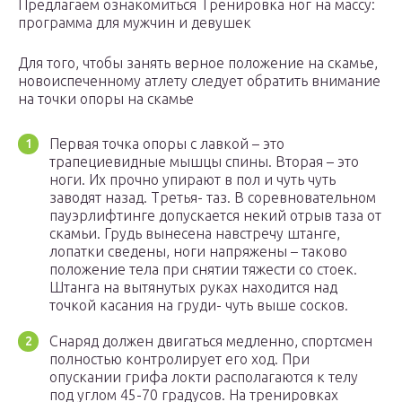
Предлагаем ознакомиться Тренировка ног на массу:
программа для мужчин и девушек
Для того, чтобы занять верное положение на скамье,
новоиспеченному атлету следует обратить внимание
на точки опоры на скамье
Первая точка опоры с лавкой – это
трапециевидные мышцы спины. Вторая – это
ноги. Их прочно упирают в пол и чуть чуть
заводят назад. Третья- таз. В соревновательном
пауэрлифтинге допускается некий отрыв таза от
скамьи. Грудь вынесена навстречу штанге,
лопатки сведены, ноги напряжены – таково
положение тела при снятии тяжести со стоек.
Штанга на вытянутых руках находится над
точкой касания на груди- чуть выше сосков.
Снаряд должен двигаться медленно, спортсмен
полностью контролирует его ход. При
опускании грифа локти располагаются к телу
под углом 45-70 градусов. На тренировках