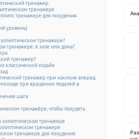
иптический тренажер
липтическом тренажере
Ана
ллипс тренажере для похудения
ий уровень)
а эллиптическом тренажере?
ом тренажере: в зале или дома?
ера
ский тренажер?
и классической ходьбе
азад
тический тренажер при наклоне вперед
ипсоиде при вращении педалей в
лнения шага
тическом тренажёре, чтобы похудеть
а эллиптическом тренажере
эллиптическом тренажере
Раз
еском тренажере для похудения
шт 