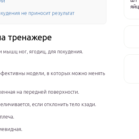
ий
яй
охудения не приносит результат
на тренажере
 мышц ног, ягодиц, для похудения.
фективны модели, в которых можно менять
женная на передней поверхности.
личивается, если отклонить тело кзади.
плеча.
иевидная.