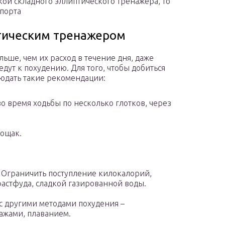
кой складного эллиптического тренажера, то
Спорта
птическим тренажером
ьше, чем их расход в течение дня, даже
дут к похудению. Для того, чтобы добиться
юдать такие рекомендации:
во время ходьбы по несколько глотков, через
тощак.
. Ограничить поступление килокалорий,
фастфуда, сладкой газированной воды.
 с другими методами похудения –
ажами, плаванием.