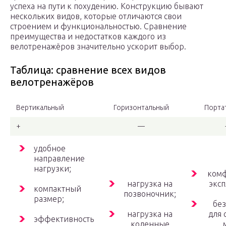
успеха на пути к похудению. Конструкцию бывают
нескольких видов, которые отличаются свои
строением и функциональностью. Сравнение
преимущества и недостатков каждого из
велотренажёров значительно ускорит выбор.
Таблица: сравнение всех видов
велотренажёров
Вертикальный
Горизонтальный
Порта
+
—
удобное
направление
нагрузки;
ком
нагрузка на
эксп
компактный
позвоночник;
размер;
бе
нагрузка на
для 
эффективность
коленные